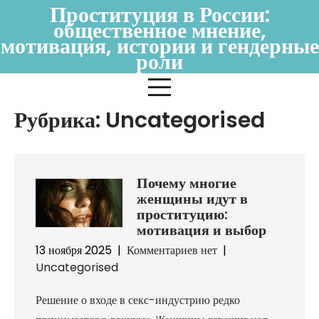
Перейти
Проституция в России:
общественное мнение,
к
мотивация, истории и гендерные
содержимому
роли
Рубрика:
Uncategorised
Почему многие
женщины идут в
проституцию:
мотивация и выбор
13 ноября 2025
|
Комментариев нет
|
Uncategorised
Решение о входе в секс-индустрию редко